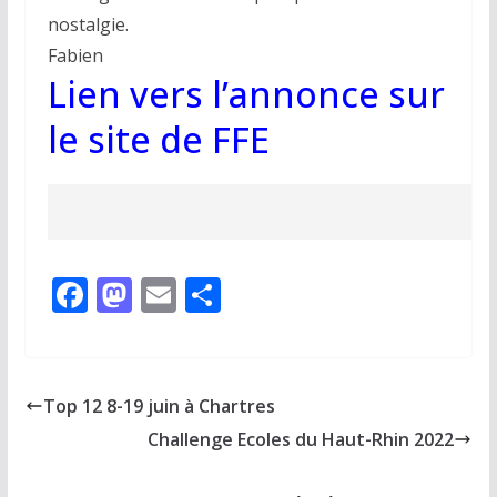
nostalgie.
Fabien
Lien vers l’annonce sur
le site de FFE
F
M
E
P
ac
as
m
ar
e
to
ai
ta
b
d
l
g
Top 12 8-19 juin à Chartres
o
o
er
Challenge Ecoles du Haut-Rhin 2022
o
n