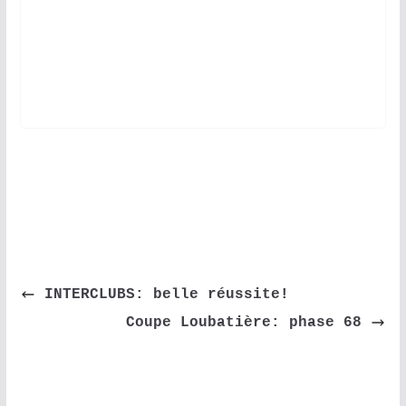
b
o
l
a
o
d
g
o
o
e
k
n
r
 INTERCLUBS: belle réussite!
Coupe Loubatière: phase 68 