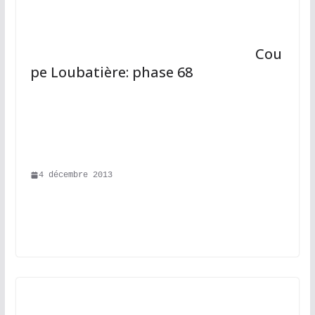
								Cou
pe Loubatière: phase 68							
4 décembre 2013