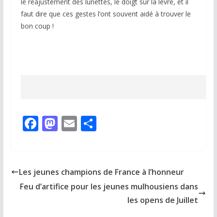
le réajustement des lunettes, le doigt sur la lèvre, et il
faut dire que ces gestes l’ont souvent aidé à trouver le
bon coup !
F
M
E
P
ac
as
m
ar
e
to
ai
ta
b
d
l
g
Les jeunes champions de France à l’honneur
o
o
er
Feu d’artifice pour les jeunes mulhousiens dans
o
n
les opens de Juillet
k