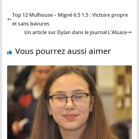
c
st
ai
ta
e
o
l
g
Top 12 Mulhouse – Migné 6.5 1.5 : Victoire propre
b
d
er
et sans bavures
o
o
Un article sur Dylan dans le journal L’Alsace
o
n
Vous pourrez aussi aimer
k