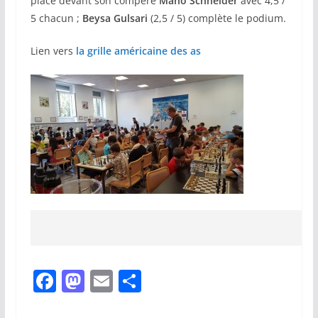
place devant son compère
Mano Schneider
avec 4,5 /
5 chacun ;
Beysa Gulsari
(2,5 / 5) complète le podium.
Lien vers
la grille américaine des as
F
M
E
P
a
a
m
ar