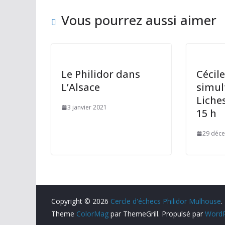
o
o
er
o
n
Vous pourrez aussi aimer
k
Le Philidor dans
Cécil
L’Alsace
simul
Liches
3 janvier 2021
15 h
29 déc
Copyright © 2026
Cercle d'échecs Philidor Mulhouse
.
Theme
ColorMag
par ThemeGrill. Propulsé par
WordP