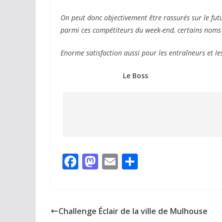
On peut donc objectivement être rassurés sur le futur
parmi ces compétiteurs du week-end, certains noms f
Enorme satisfaction aussi pour les entraîneurs et l
Le Boss
F
M
E
P
ac
as
m
ar
e
to
ai
ta
b
d
l
g
Challenge Éclair de la ville de Mulhouse