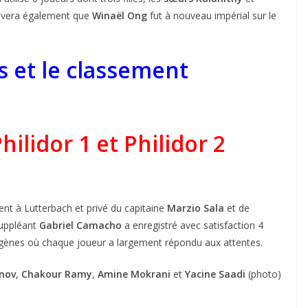
lèvera également que
Winaël Ong
fut à nouveau impérial sur le
ts et le classement
hilidor 1 et Philidor 2
nt à Lutterbach et privé du capitaine
Marzio Sala
et de
suppléant
Gabriel Camacho
a enregistré avec satisfaction 4
ogènes où chaque joueur a largement répondu aux attentes.
inov
,
Chakour Ramy
,
Amine Mokrani
et
Yacine Saadi
(photo)