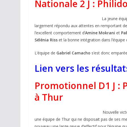
Nationale 2 J : Philid
La jeune équi
largement répondu aux attentes en remportant deu
l’excellent comportement d’
Amine Mokrani
et
Pa
Sélénia Riss
et la bonne intégration dans l’équipe
L’équipe de
Gabriel Camacho
s’est donc emparée
Lien vers les résulta
Promotionnel D1 J : P
à Thur
Nouvelle vict
une équipe de Thur qui ne disposait pas de ses meil
nouveau une large revue d’effectif pour l’équipe qui 