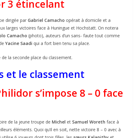
or 3 étincelant
pe dirigée par
Gabriel Camacho
opérait à domicile et a
x larges victoires face à Huningue et Hochstatt. On notera
blo Camacho
(photo), auteurs d’un sans- faute tout comme
 de
Yacine Saadi
qui a fort bien tenu sa place.
 de la seconde place du classement.
ts et le classement
hilidor s’impose 8 – 0 face
oire de la jeune troupe de
Michel
et
Samuel Woreth
face à
leurs éléments. Quoi qu’il en soit, nette victoire 8 – 0 avec à
utilise 6 joueurs dont trois filles, les
sœurs Kalanithy
et