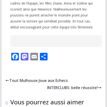
cadres de l’équipe, les filles Diane, Anna et Solène qui
scorent ainsi que Maxence. Malheureusement les
poussins ne purent arracher le moindre point pour
assurer la victoire qui semblait possible. En tout cas,
début encourageant pour cette équipe très féminisée.
F
M
E
P
ac
as
m
ar
e
to
ai
ta
b
d
l
g
Tout Mulhouse Joue aux Echecs
o
o
er
INTERCLUBS: belle réussite!
o
n
k
Vous pourrez aussi aimer