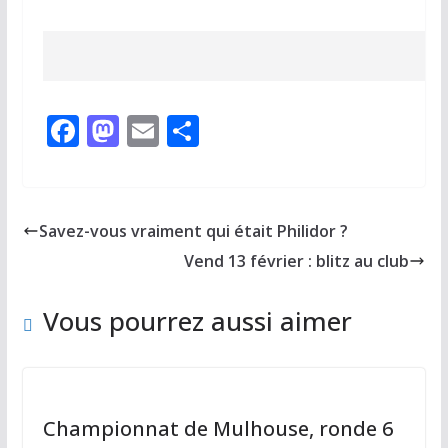
F
M
E
P
ac
as
m
ar
e
to
ai
ta
b
d
l
g
Savez-vous vraiment qui était Philidor ?
o
o
er
Vend 13 février : blitz au club
o
n
k
Vous pourrez aussi aimer
Championnat de Mulhouse, ronde 6