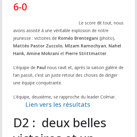
6-0
L
e score dit tout, nous
avons assisté à une véritable explosion de notre
jeunesse : victoires de
Roméo Brentegani
(photo),
Mattéo Pastor Zuccolo
,
Mlzam Ramochyan
,
Nahel
Hank
,
Amine Mokrani
et
Pierre Strittmatter
.
L’équipe de
Paul
nous ravit et, après la saison galère de
l’an passé, c’est un juste retour des choses de diriger
une équipe conquérante.
L’équipe, deuxième, se rapproche du leader Colmar.
Lien vers les résultats
D2 : deux belles