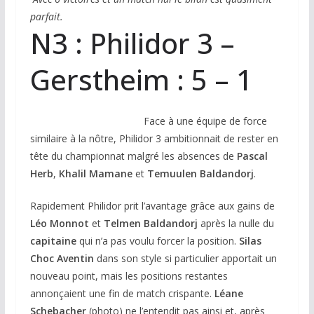
parfait.
N3 :
Philidor 3 –
Gerstheim : 5 – 1
Face à une équipe de force
similaire à la nôtre, Philidor 3 ambitionnait de rester en
tête du championnat malgré les absences de
Pascal
Herb
,
Khalil Mamane
et
Temuulen Baldandorj
.
Rapidement Philidor prit l’avantage grâce aux gains de
Léo Monnot
et
Telmen Baldandorj
après la nulle du
capitaine
qui n’a pas voulu forcer la position.
Silas
Choc Aventin
dans son style si particulier apportait un
nouveau point, mais les positions restantes
annonçaient une fin de match crispante.
Léane
Schebacher
(photo) ne l’entendit pas ainsi et, après