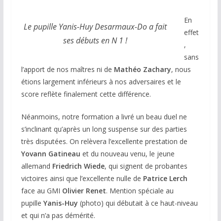
En
Le pupille Yanis-Huy Desarmaux-Do a fait
effet
ses débuts en N 1 !
,
sans
l’apport de nos maîtres ni de
Mathéo Zachary
, nous
étions largement inférieurs à nos adversaires et le
score reflète finalement cette différence.
Néanmoins, notre formation a livré un beau duel ne
s’inclinant qu’après un long suspense sur des parties
très disputées. On relèvera l’excellente prestation de
Yovann Gatineau
et du nouveau venu, le jeune
allemand
Friedrich Wiede
, qui signent de probantes
victoires ainsi que l’excellente nulle de
Patrice Lerch
face au GMI
Olivier Renet
. Mention spéciale au
pupille
Yanis-Huy
(photo) qui débutait à ce haut-niveau
et qui n’a pas démérité.