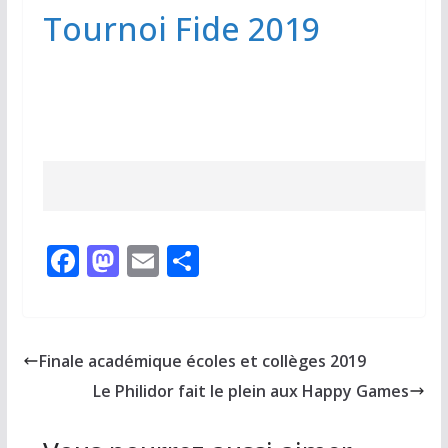
Tournoi Fide 2019
F
M
E
P
ac
as
m
ar
e
to
ai
ta
b
d
l
g
Finale académique écoles et collèges 2019
o
o
er
Le Philidor fait le plein aux Happy Games
o
n