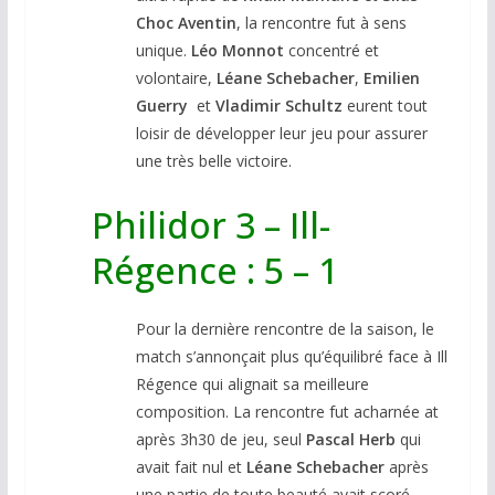
Choc Aventin
, la rencontre fut à sens
unique.
Léo Monnot
concentré et
volontaire,
Léane Schebacher
,
Emilien
Guerry
et
Vladimir Schultz
eurent tout
loisir de développer leur jeu pour assurer
une très belle victoire.
Philidor 3 – Ill-
Régence : 5 – 1
Pour la dernière rencontre de la saison, le
match s’annonçait plus qu’équilibré face à Ill
Régence qui alignait sa meilleure
composition. La rencontre fut acharnée at
après 3h30 de jeu, seul
Pascal Herb
qui
avait fait nul et
Léane Schebacher
après
une partie de toute beauté avait scoré.