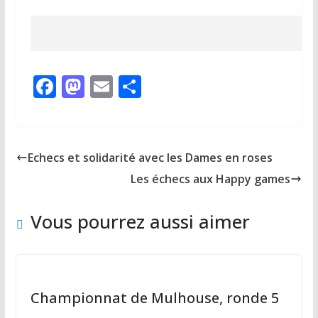
F
M
E
P
ac
as
m
ar
e
to
ai
ta
b
d
l
g
Echecs et solidarité avec les Dames en roses
o
o
er
Les échecs aux Happy games
o
n
k
Vous pourrez aussi aimer
Championnat de Mulhouse, ronde 5