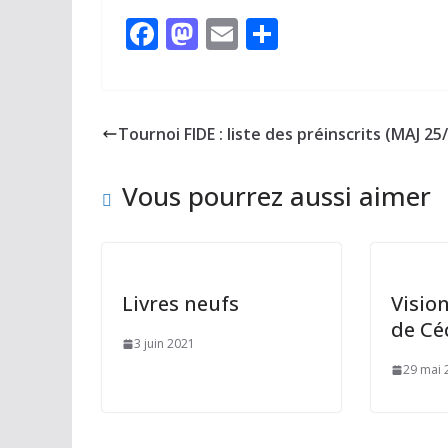
F
M
E
P
ac
as
m
ar
e
to
ai
ta
b
d
l
g
Tournoi FIDE : liste des préinscrits (MAJ 25
o
o
er
o
n
Vous pourrez aussi aimer
k
Livres neufs
Vision
de Cé
3 juin 2021
29 mai 