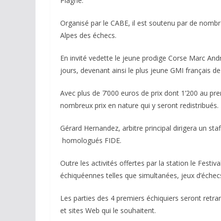
Plagne.
Organisé par le CABE, il est soutenu par de nombr
Alpes des échecs.
En invité vedette le jeune prodige Corse Marc Andri
jours, devenant ainsi le plus jeune GMI français de
Avec plus de 7’000 euros de prix dont 1’200 au pr
nombreux prix en nature qui y seront redistribués.
Gérard Hernandez, arbitre principal dirigera un sta
homologués FIDE.
Outre les activités offertes par la station le Festi
échiquéennes telles que simultanées, jeux d’échecs 
Les parties des 4 premiers échiquiers seront retran
et sites Web qui le souhaitent.