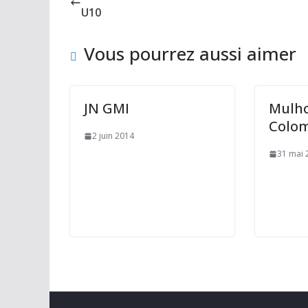
o
o
er
U10
o
n
Vous pourrez aussi aimer
k
JN GMI
Mulho
Colomb
2 juin 2014
31 mai 