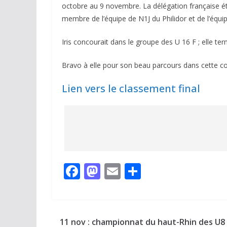
octobre au 9 novembre. La délégation française 
membre de l’équipe de N1J du Philidor et de l’éq
Iris concourait dans le groupe des U 16 F ; elle te
Bravo à elle pour son beau parcours dans cette co
Lien vers le classement final
F
M
E
P
ac
as
m
ar
e
to
ai
ta
b
d
l
g
11 nov : championnat du haut-Rhin des U8