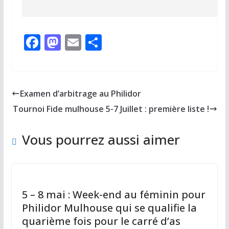
F
M
E
P
ac
as
m
ar
e
to
ai
ta
b
d
l
g
Examen d’arbitrage au Philidor
o
o
er
Tournoi Fide mulhouse 5-7 Juillet : première liste !
o
n
k
Vous pourrez aussi aimer
5 – 8 mai : Week-end au féminin pour
Philidor Mulhouse qui se qualifie la
quarième fois pour le carré d’as