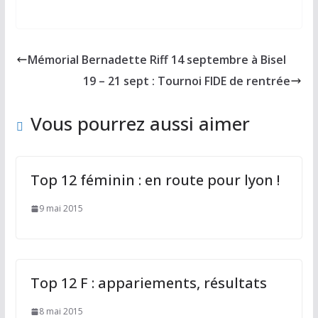
ac
as
m
ar
e
to
ai
ta
b
d
l
g
Mémorial Bernadette Riff 14 septembre à Bisel
o
o
er
19 – 21 sept : Tournoi FIDE de rentrée
o
n
k
Vous pourrez aussi aimer
Top 12 féminin : en route pour lyon !
9 mai 2015
Top 12 F : appariements, résultats
8 mai 2015