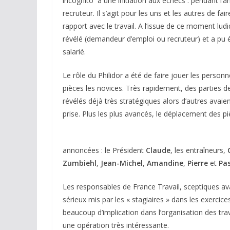
incognito à une initiation aux échecs : pendant l’
recruteur. Il s’agit pour les uns et les autres de fa
rapport avec le travail. A l’issue de ce moment lud
révélé (demandeur d’emploi ou recruteur) et a pu
salarié.
Le rôle du Philidor a été de faire jouer les person
pièces les novices. Très rapidement, des parties d
révélés déjà très stratégiques alors d’autres avai
prise. Plus les plus avancés, le déplacement des pi
annoncées : le Président
Claude
, les entraîneurs,
Zumbiehl
,
Jean-Michel
,
Amandine
,
Pierre
et
Pa
Les responsables de France Travail, sceptiques avan
sérieux mis par les « stagiaires » dans les exerci
beaucoup d’implication dans l’organisation des tra
une opération très intéressante.