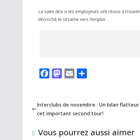
La suite dira si les employeurs ont réussi à trouv
décroché le sésame vers l’emploi.
F
M
E
P
ac
as
m
ar
e
to
ai
ta
b
d
l
g
Interclubs de novembre : Un bilan flatteur
o
o
er
cet important second tour!
o
n
Vous pourrez aussi aimer
k