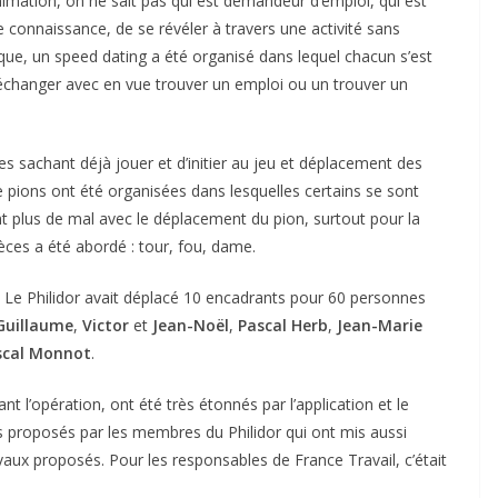
animation, on ne sait pas qui est demandeur d’emploi, qui est
ire connaissance, de se révéler à travers une activité sans
ique, un speed dating a été organisé dans lequel chacun s’est
 échanger avec en vue trouver un emploi ou un trouver un
nes sachant déjà jouer et d’initier au jeu et déplacement des
e pions ont été organisées dans lesquelles certains se sont
ent plus de mal avec le déplacement du pion, surtout pour la
èces a été abordé : tour, fou, dame.
Le Philidor avait déplacé 10 encadrants pour 60 personnes
Guillaume
,
Victor
et
Jean-Noël
,
Pascal Herb
,
Jean-Marie
scal Monnot
.
t l’opération, ont été très étonnés par l’application et le
ces proposés par les membres du Philidor qui ont mis aussi
vaux proposés. Pour les responsables de France Travail, c’était