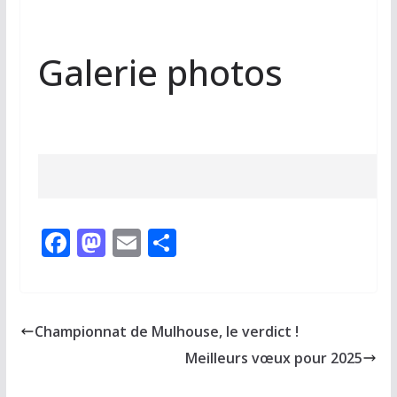
Galerie photos
F
M
E
P
ac
as
m
ar
e
to
ai
ta
b
d
l
g
Championnat de Mulhouse, le verdict !
o
o
er
Meilleurs vœux pour 2025
o
n