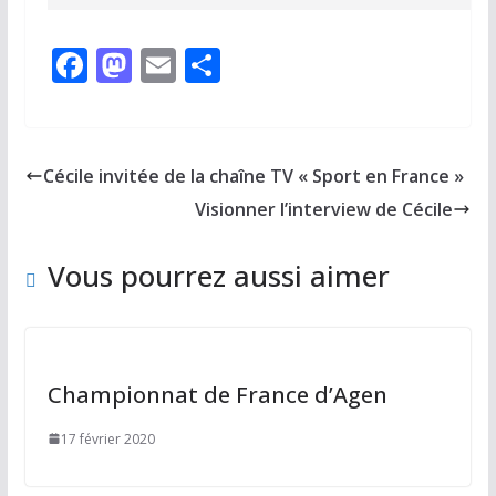
F
M
E
P
ac
as
m
ar
e
to
ai
ta
b
d
l
g
Cécile invitée de la chaîne TV « Sport en France »
o
o
er
Visionner l’interview de Cécile
o
n
k
Vous pourrez aussi aimer
Championnat de France d’Agen
17 février 2020