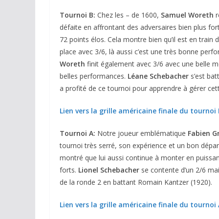
Tournoi B:
Chez les – de 1600,
Samuel Woreth
r
défaite en affrontant des adversaires bien plus fort
72 points élos. Cela montre bien qu’il est en train
place avec 3/6, là aussi c’est une très bonne perfor
Woreth
finit également avec 3/6 avec une belle mo
belles performances.
Léane Schebacher
s’est bat
a profité de ce tournoi pour apprendre à gérer cet
Lien vers la grille américaine finale du tournoi
Tournoi A:
Notre joueur emblématique
Fabien G
tournoi très serré, son expérience et un bon dépar
montré que lui aussi continue à monter en puissan
forts.
Lionel Schebacher
se contente d’un 2/6 mai
de la ronde 2 en battant Romain Kantzer (1920).
Lien vers la grille américaine finale du tournoi