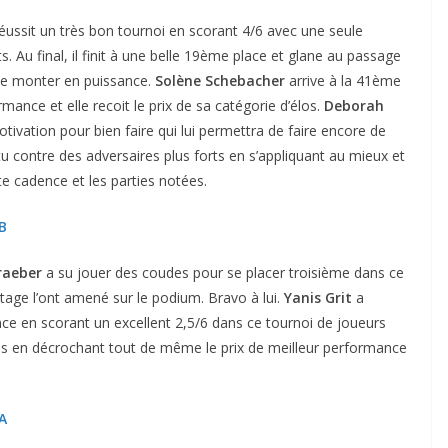
éussit un très bon tournoi en scorant 4/6 avec une seule
s. Au final, il finit à une belle 19ème place et glane au passage
 de monter en puissance.
Solène Schebacher
arrive à la 41ème
mance et elle recoit le prix de sa catégorie d’élos.
Deborah
tivation pour bien faire qui lui permettra de faire encore de
tu contre des adversaires plus forts en s’appliquant au mieux et
te cadence et les parties notées.
 B
raeber
a su jouer des coudes pour se placer troisième dans ce
tage l’ont amené sur le podium. Bravo à lui.
Yanis Grit
a
ce en scorant un excellent 2,5/6 dans ce tournoi de joueurs
s en décrochant tout de même le prix de meilleur performance
 A