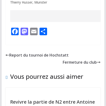
Thierry Husser, Munster
F
M
E
P
ac
as
m
ar
e
to
ai
ta
b
d
l
g
Report du tournoi de Hochstatt
o
o
er
Fermeture du club
o
n
k
Vous pourrez aussi aimer
Revivre la partie de N2 entre Antoine