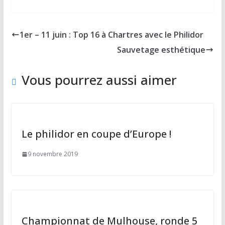
ac
as
m
ar
e
to
ai
ta
b
d
l
g
1er – 11 juin : Top 16 à Chartres avec le Philidor
o
o
er
Sauvetage esthétique
o
n
k
Vous pourrez aussi aimer
Le philidor en coupe d’Europe !
9 novembre 2019
Championnat de Mulhouse, ronde 5