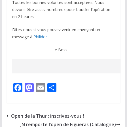
Toutes les bonnes volontés sont acceptées. Nous
devons être assez nombreux pour boucler l’opération
en 2 heures.
Dites-nous si vous pouvez venir en envoyant un
message à
Philidor
Le Boss
F
M
E
P
ac
as
m
ar
e
to
ai
ta
b
d
l
g
Open de la Thur : inscrivez-vous !
o
o
er
JN remporte l’open de Figueras (Catalogne)