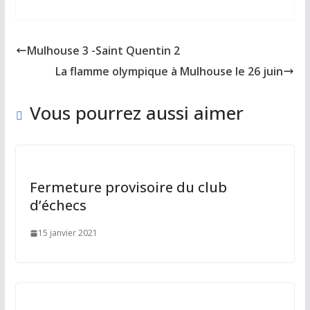
ac
as
m
ar
e
to
ai
ta
b
d
l
g
Mulhouse 3 -Saint Quentin 2
o
o
er
La flamme olympique à Mulhouse le 26 juin
o
n
k
Vous pourrez aussi aimer
Fermeture provisoire du club
d’échecs
15 janvier 2021