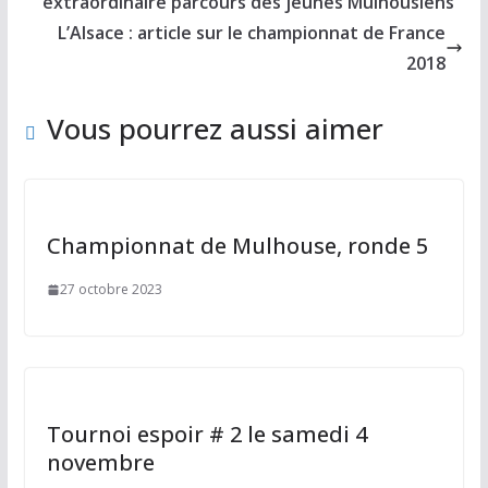
o
o
er
extraordinaire parcours des jeunes Mulhousiens
o
n
L’Alsace : article sur le championnat de France
k
2018
Vous pourrez aussi aimer
Championnat de Mulhouse, ronde 5
27 octobre 2023
Tournoi espoir # 2 le samedi 4
novembre