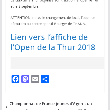
Le club de la Thur organise son traditionnel open le 1er
et le 2 septembre.
ATTENTION, notez le changement de local, l’open se
déroulera au centre sportif Bourger de THANN.
Lien vers l’affiche de
l’Open de la Thur 2018
F
M
E
P
ac
as
m
ar
e
to
ai
ta
b
d
l
g
Championnat de France jeunes d’Agen : un