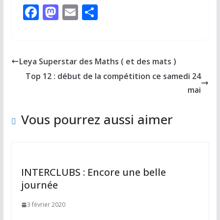
F
M
E
P
ac
as
m
ar
e
to
ai
ta
b
d
l
g
Leya Superstar des Maths ( et des mats )
o
o
er
Top 12 : début de la compétition ce samedi 24
o
n
mai
k
Vous pourrez aussi aimer
INTERCLUBS : Encore une belle
journée
3 février 2020