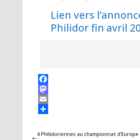
Lien vers l’annonc
Philidor fin avril 2
F
a
M
c
a
E
e
s
m
P
b
t
a
a
4 Philidoriennes au championnat d’Europe
o
o
i
r