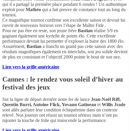
qui il a partagé la première place pendant 6 rondes ! Un authentique
exploit pour
Mathéo
qui a fait preuve de constance tout au long du
tournoi.
Ce magnifique tournoi confirme son excellente saison et devrait lui
ouvrir de nouveaux horizon vers l’étape de Maître Fide .
Pour ne pas être en reste, son jeune frère
Bastian
réalise 5/9 en
gagnant également une kyrielle de points élo. Cette excellente
performance devrait lui permettre d’exploser la barre des 1800 élo.
Assurément,
Bastian
a franchi un grand pas cette saison avec des
résultats magnifiques également en interclubs, son jeu solide devient
de plus en consistant et l’objectif 2000 pointe le bout de son nez.
Lien vers la grille américaine
Cannes : le rendez vous soleil d’hiver au
festival des jeux
Sur la ligne de départ derrière notre fer de lance
Jean-Noël Riff,
Quentin Burri, Antoine Flick, Yovann Gatineau
et
Willis Jrade
sont allés parfaire leur condition échiquéenne dans un contexte
relevé. Nos joueurs ont réussi un tournoi sérieux mais n’ont pu
rajouter la touche de folie qui transcende la performance.
Lien vers la grille américaine