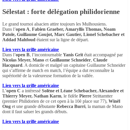
Sélestat : forte délégation philidorienne
Le grand tournoi alsacien attire toujours les Mulhousiens.
Dans l’
open A
,
Fabien Graeber, Amaryllis Thomas, Noam
Patole, Guillaume Goujot, Marc Gautier, Lionel Schebacher et
Addad Mahfoud
étaient sur la ligne de départ.
Lien vers la grille américaine
Dans l’
open B
, l’incontournable
Yanis Grit
était accompagné par
Nicolas Meyer, Mano
et
Guillaume Schneider
,
Claude
Hacquard
. A domicile et malgré un capitaine Guillaume Schneider
qui s’affirme de match en match, l’équipe a dut reconnaître la
supériorité de la valeureuse formation de la vallée.
Lien vers la grille américaine
L’
open C
a intéressé
Solène et Léane Schebacher, Alexandre et
Thierry Meyer, Nathan Karm
, le fidèle
Pierre
Strittamtter
(premier Philidorien de ce cet open à la 10è place sur 77),
Winël
Ong
et une grande débutante
Rebecca Burri
, la maman de Mano
dont il faut saluer les grands débuts.
Lien vers la grille américaine