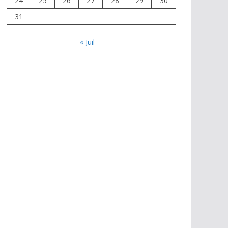
24
25
26
27
28
29
30
31
« Juil