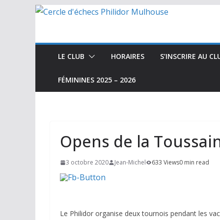
Passer
au
contenu
LE CLUB
HORAIRES
S’INSCRIRE AU CL
FÉMININES 2025 – 2026
Opens de la Toussai
3 octobre 2020
Jean-Michel
633 Views
0 min read
Le Philidor organise deux tournois pendant les vac