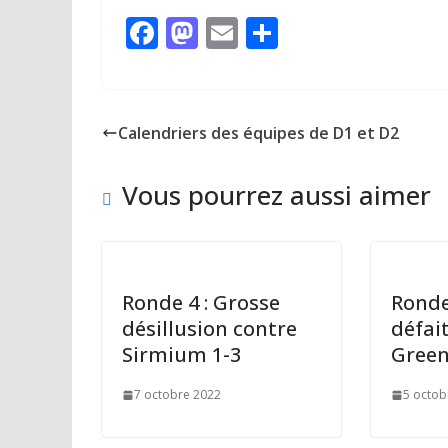
F
M
E
P
ac
as
m
ar
e
to
ai
ta
b
d
l
g
Calendriers des équipes de D1 et D2
o
o
er
o
n
Vous pourrez aussi aimer
k
Ronde 4 : Grosse
Ronde
désillusion contre
défai
Sirmium 1-3
Green
7 octobre 2022
5 octob