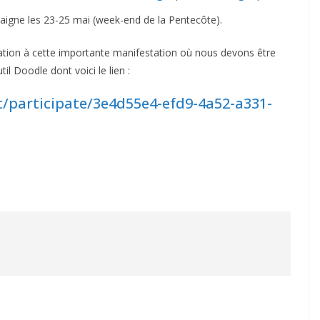
taigne les 23-25 mai (week-end de la Pentecôte).
cipation à cette importante manifestation où nous devons être
il Doodle dont voici le lien :
t/participate/3e4d55e4-efd9-4a52-a331-