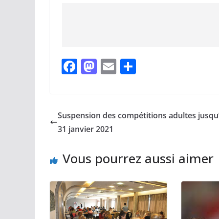
F
M
E
P
a
a
m
ar
c
st
ai
ta
e
o
l
g
Suspension des compétitions adultes jusqu
b
d
er
31 janvier 2021
o
o
Vous pourrez aussi aimer
o
n
k