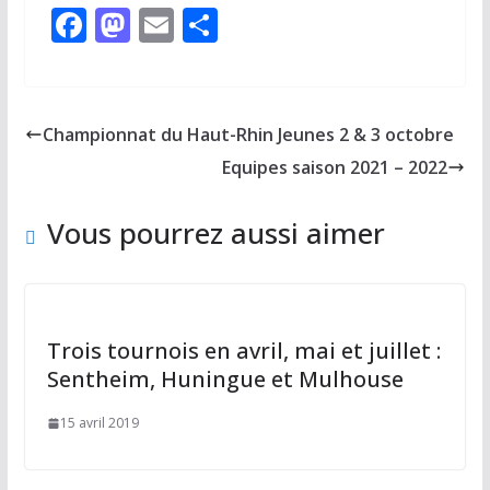
F
M
E
P
ac
as
m
ar
e
to
ai
ta
b
d
l
g
Championnat du Haut-Rhin Jeunes 2 & 3 octobre
o
o
er
Equipes saison 2021 – 2022
o
n
k
Vous pourrez aussi aimer
Trois tournois en avril, mai et juillet :
Sentheim, Huningue et Mulhouse
15 avril 2019