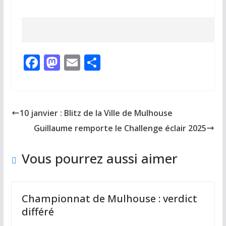
F
M
E
P
ac
as
m
ar
e
to
ai
ta
b
d
l
g
10 janvier : Blitz de la Ville de Mulhouse
o
o
er
Guillaume remporte le Challenge éclair 2025
o
n
k
Vous pourrez aussi aimer
Championnat de Mulhouse : verdict
différé