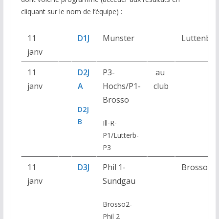
cliquant sur le nom de l’équipe) :
11
D1J
Munster
Luttenba
janv
11
D2J
P3-
au
janv
A
Hochs/P1-
club
Brosso
D2J
B
Ill-R-
P1/Lutterb-
P3
11
D3J
Phil 1-
Brossolet
janv
Sundgau
Brosso2-
Phil 2