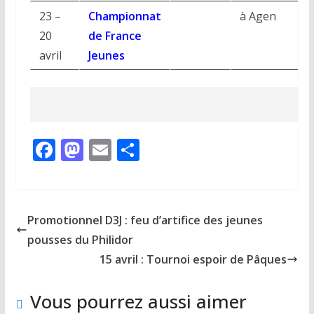
23 –
Championnat
à Agen
20
de France
avril
Jeunes
F
M
E
P
ac
as
m
ar
e
to
ai
ta
b
d
l
g
Promotionnel D3J : feu d’artifice des jeunes
o
o
er
pousses du Philidor
o
n
15 avril : Tournoi espoir de Pâques
k
Vous pourrez aussi aimer