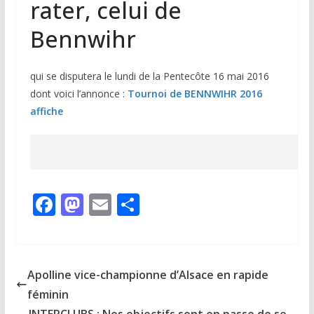
rater, celui de
Bennwihr
qui se disputera le lundi de la Pentecôte 16 mai 2016
dont voici l’annonce :
Tournoi de BENNWIHR 2016
affiche
F
M
E
P
ac
as
m
ar
e
to
ai
ta
b
d
l
g
Apolline vice-championne d’Alsace en rapide
o
o
er
féminin
INTERCLUBS : Nos objectifs sont en passe de se