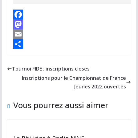
F
a
M
c
a
E
e
s
m
P
b
t
a
a
Tournoi FIDE : inscriptions closes
o
o
i
r
Inscriptions pour le Championnat de France
o
d
l
t
Jeunes 2022 ouvertes
k
o
a
Vous pourrez aussi aimer
n
g
e
r