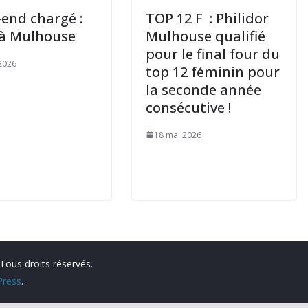
end chargé :
TOP 12 F : Philidor
 à Mulhouse
Mulhouse qualifié
pour le final four du
2026
top 12 féminin pour
la seconde année
consécutive !
18 mai 2026
 Tous droits réservés.
ress
.