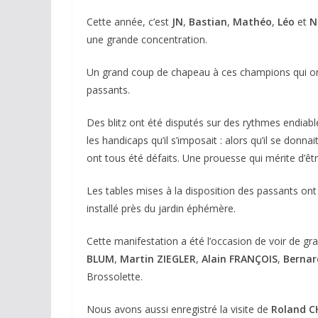
Cette année, c’est
JN
,
Bastian
,
Mathéo
,
Léo
et
N
une grande concentration.
Un grand coup de chapeau à ces champions qui ont 
passants.
Des blitz ont été disputés sur des rythmes endiabl
les handicaps qu’il s’imposait : alors qu’il se donn
ont tous été défaits. Une prouesse qui mérite d’êtr
Les tables mises à la disposition des passants o
installé près du jardin éphémère.
Cette manifestation a été l’occasion de voir de g
BLUM
,
Martin ZIEGLER
,
Alain FRANÇOIS
,
Bernar
Brossolette.
Nous avons aussi enregistré la visite de
Roland C