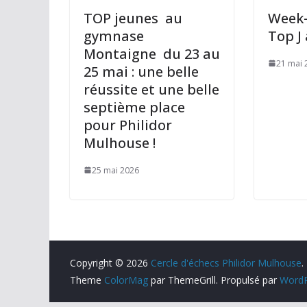
r
TOP jeunes au
Week-
gymnase
Top J
Montaigne du 23 au
21 mai 
25 mai : une belle
réussite et une belle
septième place
pour Philidor
Mulhouse !
25 mai 2026
Copyright © 2026
Cercle d'échecs Philidor Mulhouse
.
Theme
ColorMag
par ThemeGrill. Propulsé par
WordP