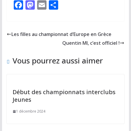
F
M
E
P
ac
as
m
ar
e
to
ai
ta
b
d
l
g
Les filles au championnat d’Europe en Grèce
o
o
er
Quentin MI, c’est officiel !
o
n
k
Vous pourrez aussi aimer
Début des championnats interclubs
Jeunes
1 décembre 2024