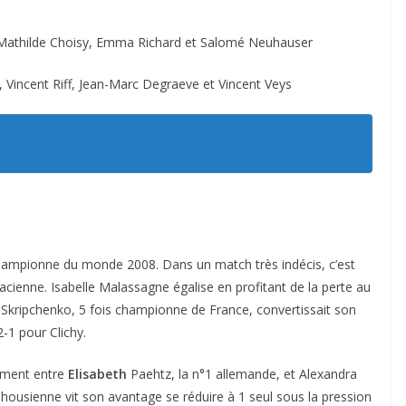
z, Mathilde Choisy, Emma Richard et Salomé Neuhauser
f, Vincent Riff, Jean-Marc Degraeve et Vincent Veys
hampionne du monde 2008. Dans un match très indécis, c’est
lsacienne. Isabelle Malassagne égalise en profitant de la perte au
 Skripchenko, 5 fois championne de France, convertissait son
-1 pour Clichy.
tement entre
Elisabeth
Paehtz, la n°1 allemande, et Alexandra
housienne vit son avantage se réduire à 1 seul sous la pression