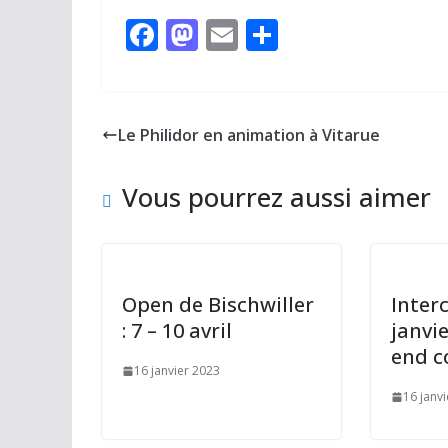
F
M
E
P
ac
as
m
ar
e
to
ai
ta
b
d
l
g
Le Philidor en animation à Vitarue
o
o
er
o
n
Vous pourrez aussi aimer
k
Open de Bischwiller
Inter
: 7 – 10 avril
janvie
end c
16 janvier 2023
16 janv