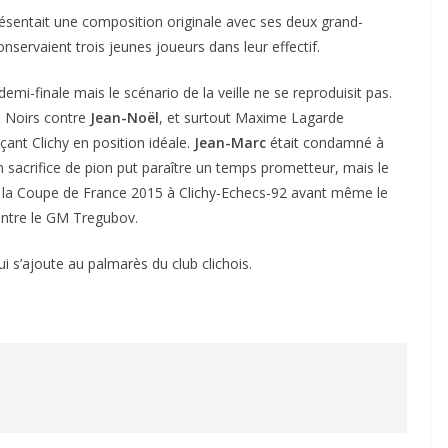
présentait une composition originale avec ses deux grand-
nservaient trois jeunes joueurs dans leur effectif.
emi-finale mais le scénario de la veille ne se reproduisit pas.
s Noirs contre
Jean-Noël
, et surtout Maxime Lagarde
çant Clichy en position idéale.
Jean-Marc
était condamné à
n sacrifice de pion put paraître un temps prometteur, mais le
frit la Coupe de France 2015 à Clichy-Echecs-92 avant même le
ntre le GM Tregubov.
i s’ajoute au palmarès du club clichois.