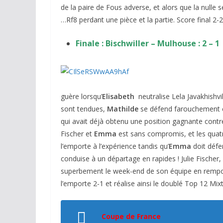
de la paire de Fous adverse, et alors que la nulle 
…Rf8 perdant une pièce et la partie. Score final 2-2
Finale : Bischwiller – Mulhouse : 2 – 1
guère lorsqu’
Elisabeth
neutralise Lela Javakhishvil
sont tendues,
Mathilde
se défend farouchement c
qui avait déjà obtenu une position gagnante contre
Fischer et
Emma
est sans compromis, et les quat
l’emporte à l’expérience tandis qu’
Emma
doit défe
conduise à un départage en rapides ! Julie Fischer, 
superbement le week-end de son équipe en remport
l’emporte 2-1 et réalise ainsi le doublé Top 12 Mix
Coupe de France