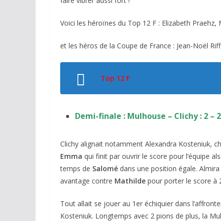
faire vibrer aussi fort !
Voici les héroïnes du Top 12 F : Elizabeth Praeh
et les héros de la Coupe de France : Jean-Noël Rif
Top 12 F
Demi-finale :
Mulhouse – Clichy : 2 – 2
Clichy alignait notamment Alexandra Kosteniuk, c
Emma
qui finit par ouvrir le score pour l’équipe a
temps de
Salomé
dans une position égale. Almira
avantage contre
Mathilde
pour porter le score à 2
Tout allait se jouer au 1er échiquier dans l’affron
Kosteniuk. Longtemps avec 2 pions de plus, la Mul