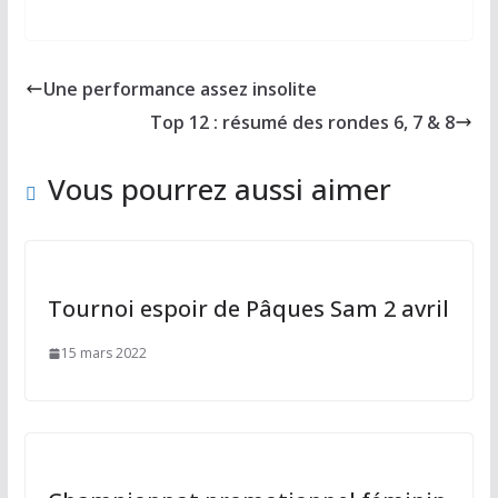
ac
as
m
ar
e
to
ai
ta
b
d
l
g
Une performance assez insolite
o
o
er
Top 12 : résumé des rondes 6, 7 & 8
o
n
k
Vous pourrez aussi aimer
Tournoi espoir de Pâques Sam 2 avril
15 mars 2022