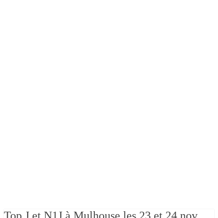
Top J et N1J à Mulhouse les 23 et 24 nov