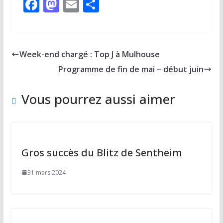
F
M
E
P
ac
as
m
ar
e
to
ai
ta
b
d
l
g
Week-end chargé : Top J à Mulhouse
o
o
er
Programme de fin de mai – début juin
o
n
k
Vous pourrez aussi aimer
Gros succès du Blitz de Sentheim
31 mars 2024