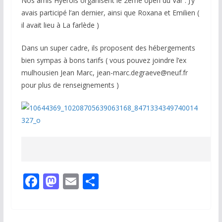
Nos amis Hyerois organisent le 2ème open du Var . J’y
avais participé l’an dernier, ainsi que Roxana et Emilien (
il avait lieu à La farlède )
Dans un super cadre, ils proposent des hébergements
bien sympas à bons tarifs ( vous pouvez joindre l’ex
mulhousien Jean Marc, jean-marc.degraeve@neuf.fr
pour plus de renseignements )
F
M
E
P
ac
as
m
ar
e
to
ai
ta