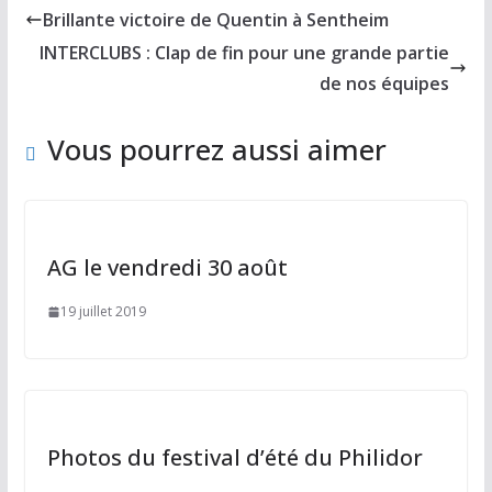
b
d
l
g
Brillante victoire de Quentin à Sentheim
o
o
er
INTERCLUBS : Clap de fin pour une grande partie
o
n
de nos équipes
k
Vous pourrez aussi aimer
AG le vendredi 30 août
19 juillet 2019
Photos du festival d’été du Philidor