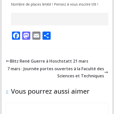
Nombre de places limité ! Pensez à vous inscrire tôt !
F
M
E
P
ac
as
m
ar
e
to
ai
ta
b
d
l
g
Blitz René Guerre à Hoschstatt 21 mars
o
o
er
7 mars : Journée portes ouvertes à la Faculté des
o
n
Sciences et Techniques
k
Vous pourrez aussi aimer