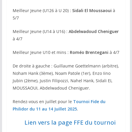
Meilleur Jeune (U126 à U 20) :
Sidali El Moussaoui
à
5/7
Meilleur Jeune (U14 à U16) :
Abdelwadoud Cheniguer
à 4/7
Meilleur Jeune U10 et mins :
Roméo Brentegani
à 4/7
De droite à gauche : Guillaume Goettelmann (arbitre),
Noham Hank (3ème), Noam Patole (1er), Enzo Iino
Jubin (2ème), Justin Filipozzi, Nahel Hank, Sidali EL
MOUSSAOUI, Abdelwadoud Cheniguer.
Rendez-vous en juillet pour le
Tournoi Fide du
Philidor du 11 au 14 Juillet 2025
.
Lien vers la page FFE du tournoi