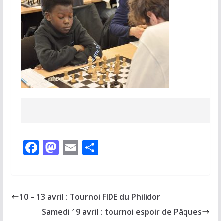
F
M
E
P
a
a
m
ar
c
st
ai
ta
e
o
l
g
10 – 13 avril : Tournoi FIDE du Philidor
b
d
er
Samedi 19 avril : tournoi espoir de Pâques