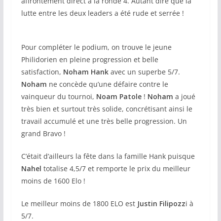
affrontement direct à la ronde 4. Autant dire que la
lutte entre les deux leaders a été rude et serrée !
Pour compléter le podium, on trouve le jeune
Philidorien en pleine progression et belle
satisfaction,
Noham Hank
avec un superbe 5/7.
Noham
ne concède qu’une défaire contre le
vainqueur du tournoi,
Noam Patole
!
Noham
a joué
très bien et surtout très solide, concrétisant ainsi le
travail accumulé et une très belle progression. Un
grand Bravo !
C’était d’ailleurs la fête dans la famille Hank puisque
Nahel
totalise 4,5/7 et remporte le prix du meilleur
moins de 1600 Elo !
Le meilleur moins de 1800 ELO est
Justin Filipozz
i à
5/7.