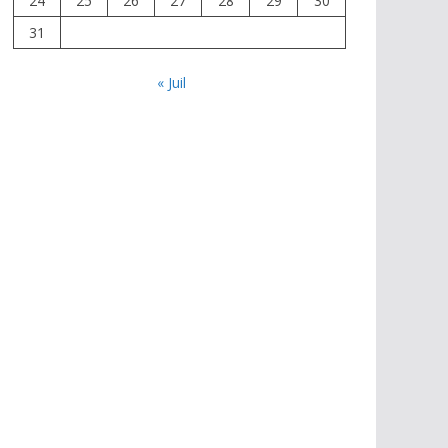
24
25
26
27
28
29
30
31
« Juil