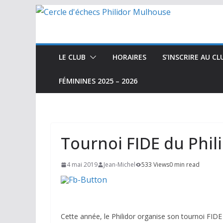
Passer
au
contenu
LE CLUB
HORAIRES
S’INSCRIRE AU CL
FÉMININES 2025 – 2026
Tournoi FIDE du Philid
4 mai 2019
Jean-Michel
533 Views
0 min read
Cette année, le Philidor organise son tournoi FIDE dé