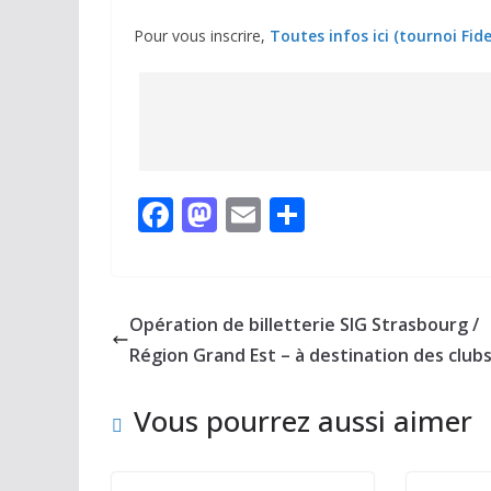
Pour vous inscrire,
Toutes infos ici (tournoi Fid
F
M
E
P
ac
as
m
ar
e
to
ai
ta
b
d
l
g
Opération de billetterie SIG Strasbourg /
o
o
er
Région Grand Est – à destination des club
o
n
Vous pourrez aussi aimer
k