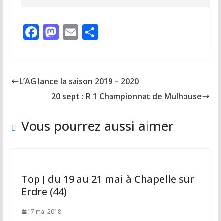
F
M
E
P
ac
as
m
ar
e
to
ai
ta
b
d
l
g
L’AG lance la saison 2019 – 2020
o
o
er
20 sept : R 1 Championnat de Mulhouse
o
n
k
Vous pourrez aussi aimer
Top J du 19 au 21 mai à Chapelle sur
Erdre (44)
17 mai 2018