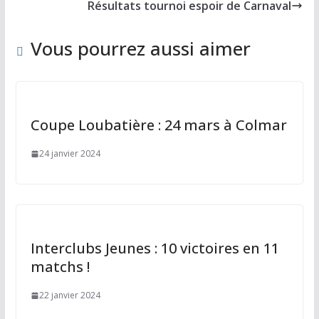
o
o
er
Résultats tournoi espoir de Carnaval
o
n
k
Vous pourrez aussi aimer
Coupe Loubatière : 24 mars à Colmar
24 janvier 2024
Interclubs Jeunes : 10 victoires en 11
matchs !
22 janvier 2024