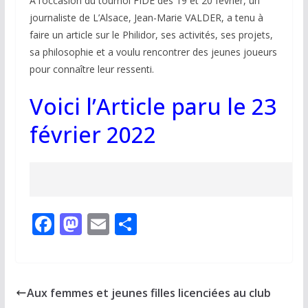
A l’occasion du tournoi FIDE des 19 et 20 février, un
journaliste de L’Alsace, Jean-Marie VALDER, a tenu à
faire un article sur le Philidor, ses activités, ses projets,
sa philosophie et a voulu rencontrer des jeunes joueurs
pour connaître leur ressenti.
Voici l’Article paru le 23
février 2022
F
M
E
P
ac
as
m
ar
e
to
ai
ta
b
d
l
g
Aux femmes et jeunes filles licenciées au club