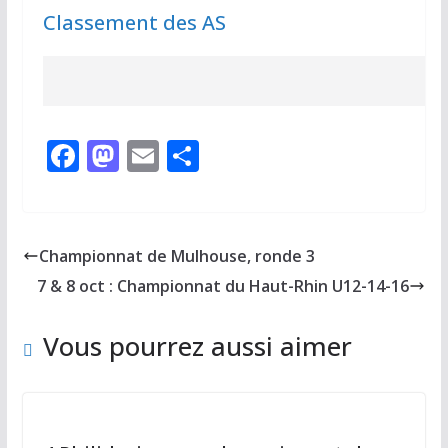
Classement des AS
F
M
E
P
ac
as
m
ar
e
to
ai
ta
b
d
l
g
Championnat de Mulhouse, ronde 3
o
o
er
7 & 8 oct : Championnat du Haut-Rhin U12-14-16
o
n
k
Vous pourrez aussi aimer