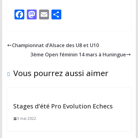
F
M
E
P
ac
as
m
ar
e
to
ai
ta
b
d
l
g
Championnat d’Alsace des U8 et U10
o
o
er
3ème Open féminin 14 mars à Huningue
o
n
k
Vous pourrez aussi aimer
Stages d’été Pro Evolution Echecs
3 mai 2022