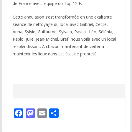
de France avec l’équipe du Top 12 F.
Cette annulation s’est transformée en une exaltante
séance de nettoyage du local avec Gabriel, Cécile,
Anna, Sylvie, Guillaume, Sylvain, Pascal, Léo, Sélénia,
Pablo, Julie, Jean-Michel. Bref, nous voilà avec un local
resplendissant. A chacun maintenant de veiller à
maintenir les lieux dans cet état de propreté.
F
M
E
P
ac
as
m
ar
e
to
ai
ta