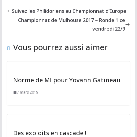
b
d
l
g
Suivez les Philidoriens au Championnat d’Europe
o
o
er
Championnat de Mulhouse 2017 – Ronde 1 ce
o
n
vendredi 22/9
k
Vous pourrez aussi aimer
Norme de MI pour Yovann Gatineau
7 mars 2019
Des exploits en cascade !