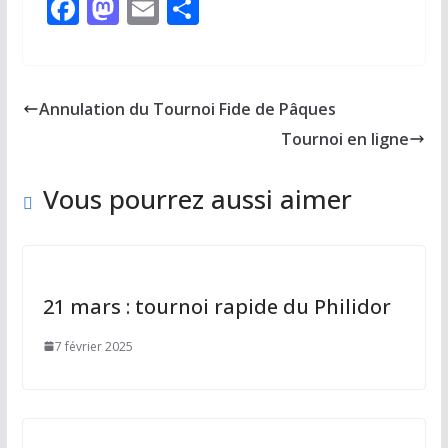
F
M
E
P
ac
as
m
ar
e
to
ai
ta
b
d
l
g
Annulation du Tournoi Fide de Pâques
o
o
er
Tournoi en ligne
o
n
k
Vous pourrez aussi aimer
21 mars : tournoi rapide du Philidor
7 février 2025