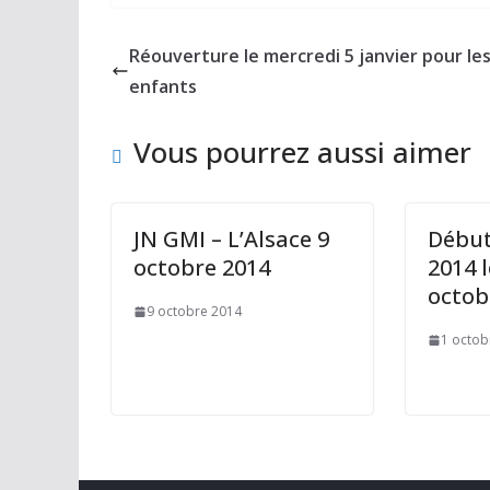
e
to
ai
ta
b
d
l
g
Réouverture le mercredi 5 janvier pour le
o
o
er
enfants
o
n
Vous pourrez aussi aimer
k
JN GMI – L’Alsace 9
Début
octobre 2014
2014 l
octob
9 octobre 2014
1 octob