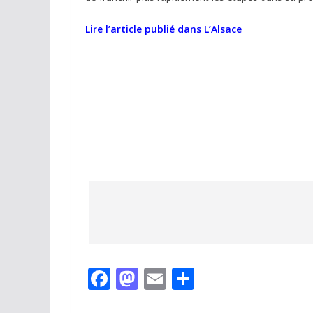
Lire l’article publié dans L’Alsace
F
M
E
P
ac
as
m
ar